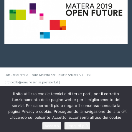
Comune di SENISE | Zona Mercato snc | 85038 Senise (PZ) | PEC:
protocollo@comune.senise.postecert.it |
Il sito utilizza cookie tecnici e di terze parti, per il corretto
Centralino +39.0973.686200 | Fax +39.0973.686393 | P.IVA: 00832530760 | © 2019
funzionamento delle pagine web e per il miglioramento dei
Comune di SENISE
servizi. Per saperne di più o negare il consenso consulta la
pagina Privacy e cookie. Proseguendo la navigazione del sito o
Progettato e sviluppato da Prospero Parisi.
cliccando sul pulsante 'Accetto' acconsenti all'uso dei cookie.
Accetto
Leggi di più