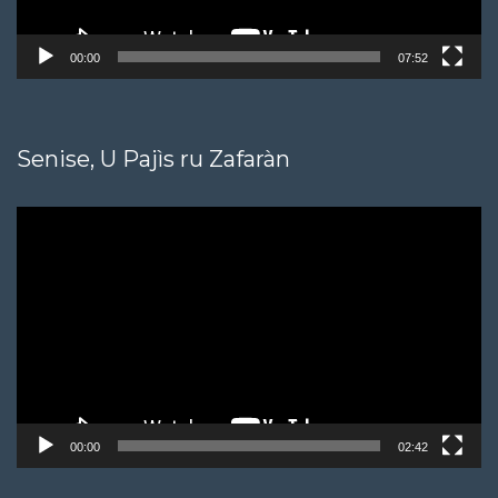
00:00
07:52
Senise, U Pajìs ru Zafaràn
Video
Player
00:00
02:42