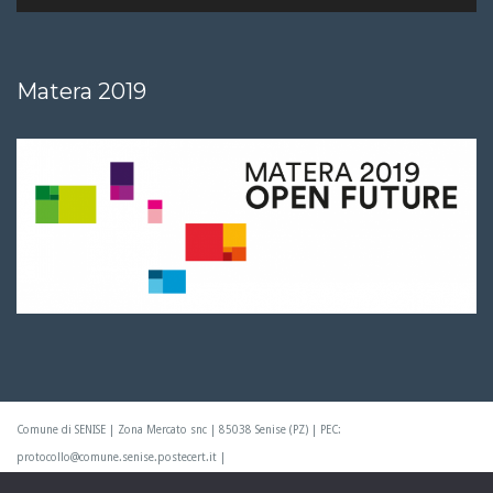
Matera 2019
Comune di SENISE | Zona Mercato snc | 85038 Senise (PZ) | PEC:
protocollo@comune.senise.postecert.it |