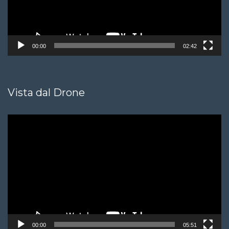
00:00
02:42
Vista dal Drone
Video
Player
00:00
05:51