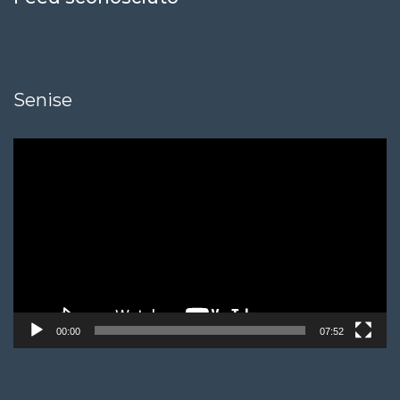
Senise
Video
Player
00:00
07:52