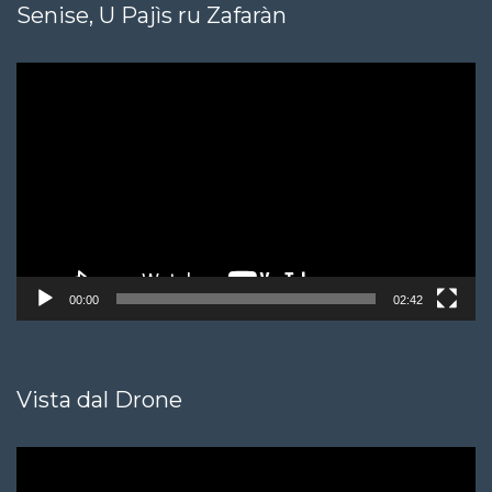
Senise, U Pajìs ru Zafaràn
Video
Player
00:00
02:42
Vista dal Drone
Video
Player