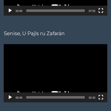
00:00
07:52
Senise, U Pajìs ru Zafaràn
Video
Player
00:00
02:42