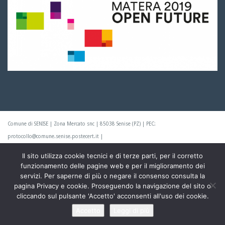
Comune di SENISE | Zona Mercato snc | 85038 Senise (PZ) | PEC:
protocollo@comune.senise.postecert.it |
Il sito utilizza cookie tecnici e di terze parti, per il corretto
Centralino +39.0973.686200 | Fax +39.0973.686393 | P.IVA: 00832530760 | © 2019
funzionamento delle pagine web e per il miglioramento dei
Comune di SENISE
servizi. Per saperne di più o negare il consenso consulta la
pagina Privacy e cookie. Proseguendo la navigazione del sito o
Progettato e sviluppato da Prospero Parisi.
cliccando sul pulsante 'Accetto' acconsenti all'uso dei cookie.
Accetto
Leggi di più