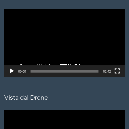
Video
Player
00:00
02:42
Vista dal Drone
Video
Player