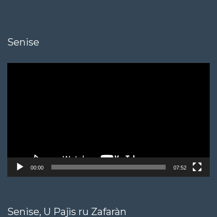
Senise
Video
Player
00:00
07:52
Senise, U Pajìs ru Zafaràn