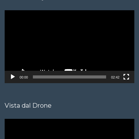
Video
Player
00:00
02:42
Vista dal Drone
Video
Player