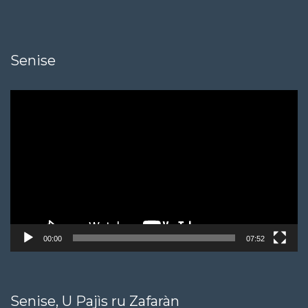
Senise
Video
Player
00:00
07:52
Senise, U Pajìs ru Zafaràn