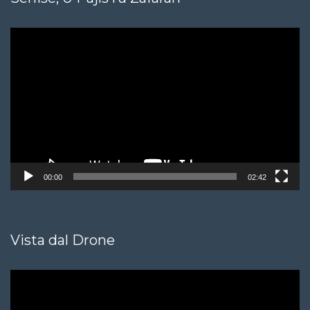
Video
Player
00:00
02:42
Vista dal Drone
Video
Player