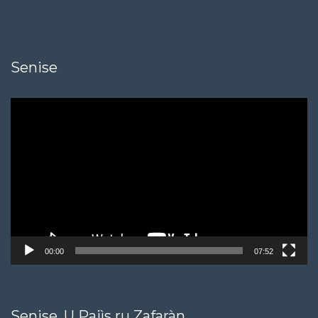
Senise
Video
Player
00:00
07:52
Senise, U Pajìs ru Zafaràn